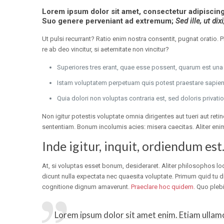
Lorem ipsum dolor sit amet, consectetur adipiscin
Suo genere perveniant ad extremum;
Sed ille, ut dixi
Ut pulsi recurrant? Ratio enim nostra consentit, pugnat oratio. 
re ab deo vincitur, si aeternitate non vincitur?
Superiores tres erant, quae esse possent, quarum est un
Istam voluptatem perpetuam quis potest praestare sapien
Quia dolori non voluptas contraria est, sed doloris privatio
Non igitur potestis voluptate omnia dirigentes aut tueri aut re
sententiam. Bonum incolumis acies: misera caecitas. Aliter 
Inde igitur, inquit, ordiendum est
At, si voluptas esset bonum, desideraret. Aliter philosophos l
dicunt nulla expectata nec quaesita voluptate. Primum quid tu d
cognitione dignum amaverunt.
Praeclare hoc quidem.
Quo plebi
Lorem ipsum dolor sit amet enim. Etiam ullamco