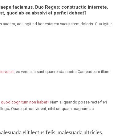
aepe faciamus.
Duo Reges: constructio interrete.
t, quod ab ea absolvi et perfici debeat?
us auditor, adiungit ad honestatem vacuitatem doloris. Qua igitur
e voluit
, ec vero alia sunt quaerenda contra Carneadeam illam
quod cognitum non habet?
Nam aliquando posse recte fieri
ntellego; Quae qui non vident, nihil umquam magnum ac
esuada elit lectus felis, malesuada ultricies.