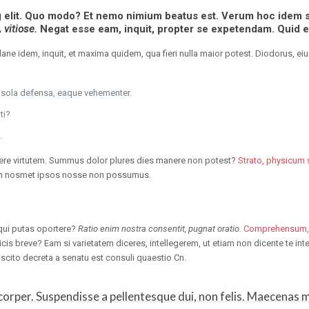
g elit. Quo modo? Et nemo nimium beatus est.
Verum hoc idem s
, vitiose.
Negat esse eam, inquit, propter se expetendam. Quid es
Plane idem, inquit, et maxima quidem, qua fieri nulla maior potest. Diodorus, ei
a sola defensa, eaque vehementer.
ti?
.
tinere virtutem. Summus dolor plures dies manere non potest?
Strato, physicum s
enim nosmet ipsos nosse non possumus.
.
oqui putas oportere?
Ratio enim nostra consentit, pugnat oratio.
Comprehensum, 
icis breve? Eam si varietatem diceres, intellegerem, ut etiam non dicente te i
scito decreta a senatu est consuli quaestio Cn.
rper. Suspendisse a pellentesque dui, non felis. Maecenas mal